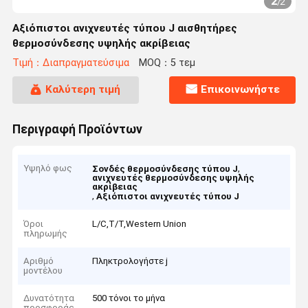
2
/
2
Αξιόπιστοι ανιχνευτές τύπου J αισθητήρες
θερμοσύνδεσης υψηλής ακρίβειας
Τιμή：Διαπραγματεύσιμα
MOQ：5 τεμ
Καλύτερη τιμή
Επικοινωνήστε
Περιγραφή Προϊόντων
Υψηλό φως
,
Σονδές θερμοσύνδεσης τύπου J
ανιχνευτές θερμοσύνδεσης υψηλής
ακρίβειας
,
Αξιόπιστοι ανιχνευτές τύπου J
Όροι
L/C,T/T,Western Union
πληρωμής
Αριθμό
Πληκτρολογήστε j
μοντέλου
Δυνατότητα
500 τόνοι το μήνα
προσφοράς