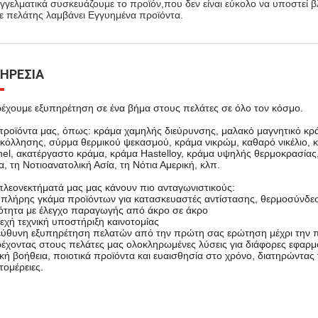
γγελματικά συσκευάζουμε το προϊόν,που δεν είναι εύκολο να υποστεί βλ
ε πελάτης λαμβάνει Εγγυημένα προϊόντα.
ΗΡΕΣΊΑ
έχουμε εξυπηρέτηση σε ένα βήμα στους πελάτες σε όλο τον κόσμο.
προϊόντα μας, όπως: κράμα χαμηλής διεύρυνσης, μαλακό μαγνητικό κρά
κόλλησης, σύρμα θερμικού ψεκασμού, κράμα νικρώμ, καθαρό νικέλιο, 
el, ακατέργαστο κράμα, κράμα Hastelloy, κράμα υψηλής θερμοκρασίας,
ία, τη Νοτιοανατολική Ασία, τη Νότια Αμερική, κλπ.
πλεονεκτήματά μας μας κάνουν πιο ανταγωνιστικούς:
 πλήρης γκάμα προϊόντων για κατασκευαστές αντίστασης, θερμοσύνδε
ότητα με έλεγχο παραγωγής από άκρο σε άκρο
εχή τεχνική υποστήριξη καινοτομίας
ύθυνη εξυπηρέτηση πελατών από την πρώτη σας ερώτηση μέχρι την
έχοντας στους πελάτες μας ολοκληρωμένες λύσεις για διάφορες εφαρμ
ική βοήθεια, ποιοτικά προϊόντα και ευαισθησία στο χρόνο, διατηρώντα
τομέρειες.