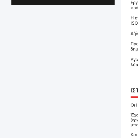
Εργ
κρά
Η ε
ISO
Δή
Προ
δημ
Αγω
λύσ
ΙΣ
Οι 
Έχο
(ερ
μπο
Και