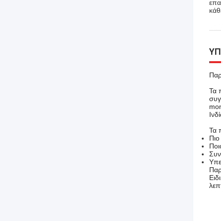
επα
κάθ
ΥΠ
Παρ
Τα 
συγ
mon
Ινδ
Τα 
Πιο
Ποι
Συν
Υπε
Παρ
Ειδ
λεπ