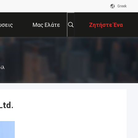
Greek
ώσεις
Μας Ελάτε
Ζητήστε Ένα
Σε Επαφή
Απόσπασμα
φίλ
Με
Ltd.