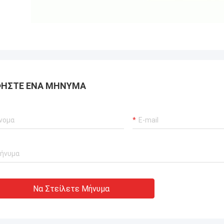
ΉΣΤΕ ΈΝΑ ΜΉΝΥΜΑ
Να Στείλετε Μήνυμα