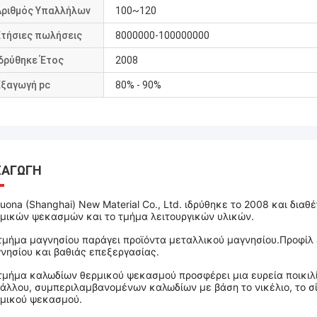
Αριθμός Υπαλλήλων
100~120
Ετήσιες πωλήσεις
8000000-100000000
Ιδρύθηκε Έτος
2008
Εξαγωγή pc
80% - 90%
ΣΑΓΩΓΉ
uona (Shanghai) New Material Co., Ltd. ιδρύθηκε το 2008 και διαθ
μικών ψεκασμών και το τμήμα λειτουργικών υλικών.
τμήμα μαγνησίου παράγει προϊόντα μεταλλικού μαγνησίου.Προφίλ
νησίου και βαθιάς επεξεργασίας.
τμήμα καλωδίων θερμικού ψεκασμού προσφέρει μια ευρεία ποικι
άλλου, συμπεριλαμβανομένων καλωδίων με βάση το νικέλιο, το σίδ
μικού ψεκασμού.