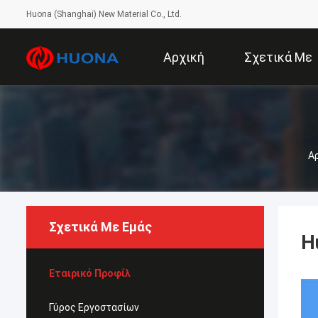
Huona (Shanghai) New Material Co., Ltd.
Αρχική
Σχετικά Με
Σελίδα
Εμάς
Αρ
Σχετικά Με Εμάς
H
Εταιρικό Προφίλ
Γύρος Εργοστασίων