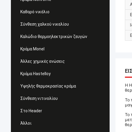
Καθαρό νικέλιο
Σύνθεση χαλκού νικελίου
Καλώδιο θερμοηλεκτρικών ζευγών
Κράμα Monel
Άλλες χημικές ενώσεις
ΕΙ
Κράμα Hastelloy
Η H
Υψηλής θερμοκρασίας κράμα
θερ
Σύνθεση νιτινολίου
Το 
μαγ
Στο Header
Το 
μετ
Άλλοι
θερ