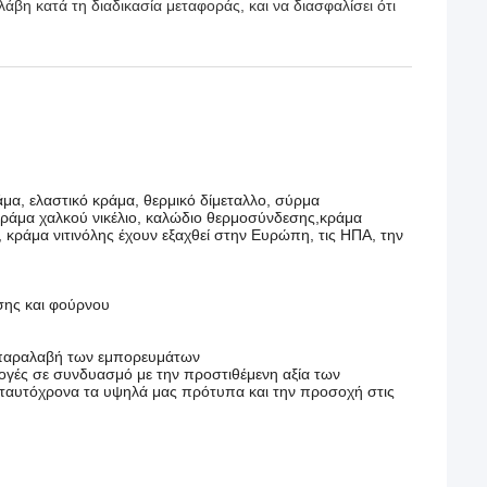
άβη κατά τη διαδικασία μεταφοράς, και να διασφαλίσει ότι
μα, ελαστικό κράμα, θερμικό δίμεταλλο, σύρμα
κράμα χαλκού νικέλιο, καλώδιο θερμοσύνδεσης,κράμα
 κράμα νιτινόλης έχουν εξαχθεί στην Ευρώπη, τις ΗΠΑ, την
σης και φούρνου
 παραλαβή των εμπορευμάτων
ογές σε συνδυασμό με την προστιθέμενη αξία των
ς ταυτόχρονα τα υψηλά μας πρότυπα και την προσοχή στις