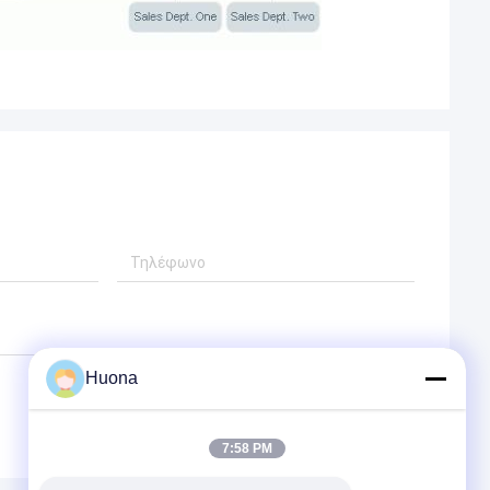
Huona
7:58 PM