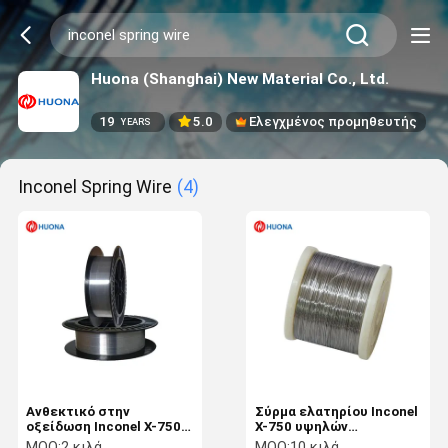
Huona (Shanghai) New Material Co., Ltd.
19
5.0
Ελεγχμένος προμηθευτής
YEARS
Inconel Spring Wire
(4)
Ανθεκτικό στην
Σύρμα ελατηρίου Inconel
οξείδωση Inconel X-750
X-750 υψηλών
σύρμα ελατήρια για
επιδόσεων για
MOQ:
2 κιλά
MOQ:
10 κιλά