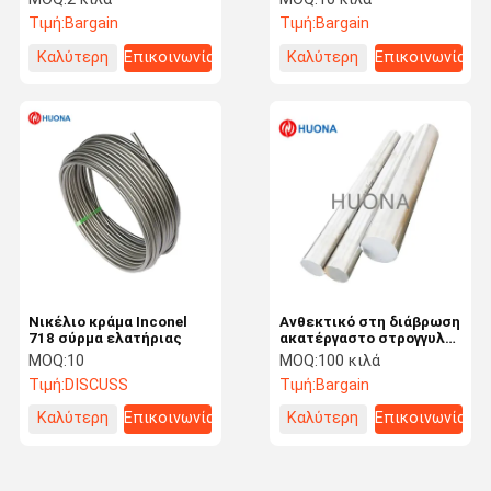
αεροδιαστημικές
αεριοστροβίλους
Τιμή:
Bargain
Τιμή:
Bargain
εφαρμογές υψηλών
θερμοκρασιών
Καλύτερη
Επικοινωνία
Καλύτερη
Επικοινωνία
τιμή
τιμή
Νικέλιο κράμα Inconel
Ανθεκτικό στη διάβρωση
718 σύρμα ελατήριας
ακατέργαστο στρογγυλό
νικέλιο με βάση νικέλιο
MOQ:
10
MOQ:
100 κιλά
για υψηλές
Τιμή:
DISCUSS
Τιμή:
Bargain
θερμοκρασίες ISO PED
Mt23
Καλύτερη
Επικοινωνία
Καλύτερη
Επικοινωνία
τιμή
τιμή